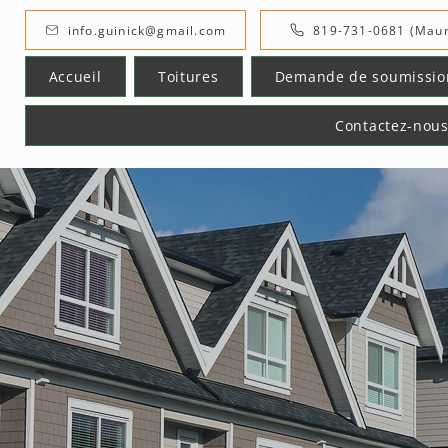
info.guinick@gmail.com
819-731-0681 (Maur
Accueil
Toitures
Demande de soumissio
Contactez-nou