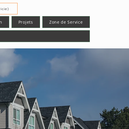
icie)
n
Projets
Zone de Service
s