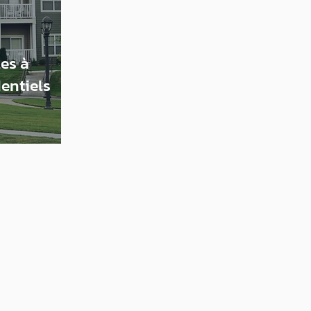
es à
entiels