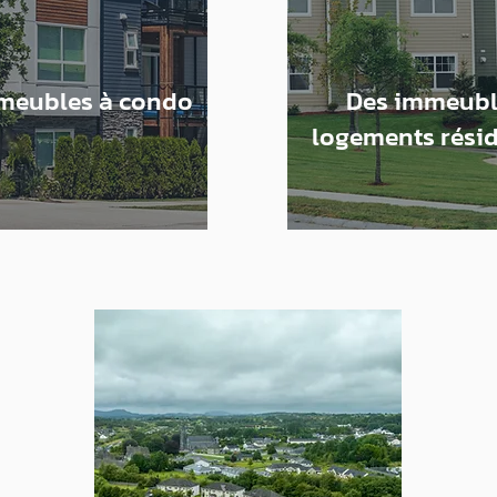
meubles à condo
Des immeubl
logements résid